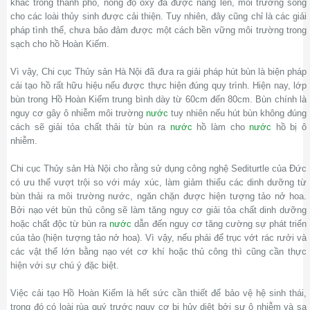
khác trong thành phố, nồng độ oxy đã được nâng lên, môi trường sống
cho các loài thủy sinh được cải thiện. Tuy nhiên, đây cũng chỉ là các giải
pháp tình thế, chưa bảo đảm được một cách bền vững môi trường trong
sạch cho hồ Hoàn Kiếm.
Vì vậy, Chi cục Thủy sản Hà Nội đã đưa ra giải pháp hút bùn là biện pháp
cải tạo hồ rất hữu hiệu nếu được thực hiện đúng quy trình. Hiện nay, lớp
bùn trong Hồ Hoàn Kiếm trung bình dày từ 60cm đến 80cm. Bùn chính là
nguy cơ gây ô nhiễm môi trường
nước
tuy nhiên nếu hút bùn không đúng
cách sẽ giải tỏa chất thải từ bùn ra
nước
hồ làm cho
nước
hồ bị ô
nhiễm.
Chi cục Thủy sản Hà Nội cho rằng sử dụng công nghệ Sediturtle của Đức
có ưu thế vượt trội so với máy xúc, làm giảm thiểu các dinh dưỡng từ
bùn thải ra môi trường nước, ngăn chặn được hiện tượng tảo nở hoa.
Bởi nạo vét bùn thủ công sẽ làm tăng nguy cơ giải tỏa chất dinh dưỡng
hoặc chất độc từ bùn ra
nước
dẫn đến nguy cơ tăng cường sự phát triển
của tảo (hiện tượng tảo nở hoa). Vì vậy, nếu phải để trục vớt rác rưởi và
các vật thể lớn bằng nạo vét cơ khí hoặc thủ công thì cũng cần thực
hiện với sự chú ý đặc biệt.
Việc cải tạo Hồ Hoàn Kiếm là hết sức cần thiết để bảo vệ hệ sinh thái,
trong đó có loài rùa quý trước nguy cơ bị hủy diệt bởi sự ô nhiễm và sa