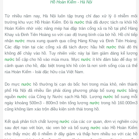
Hồ Hoàn Kiếm - Hà Nội
Từ nhiều năm nay, Hà Nội luôn tập trung chỉ đạo xử lý ô nhiễm môi
trường khu vực Hồ Hoàn Kiếm. Đó là
nước
thải đã được tách ra khỏi hồ
Hoàn Kiếm nhờ việc nâng mép hai đập tràn cống xả ra hồ tại phố Hàng
Khay và Đinh Tiên Hoàng so với cao độ trung bình của bờ hồ. Hồ chỉ tiếp
nhận
nước
mưa xung quanh qua cống Hàng Khay và Đinh Tiên Hoàng.
Các đập tràn tại các cống xả đã tách được hầu hết
nước
thải đô thị
không để chảy vào hồ. Tuy nhiên việc này lại làm giảm đáng kể lượng
nước
bổ cập cho hồ vào mùa mưa. Mực
nước
ít khi đảm bảo để duy trì
cảnh quan cho hồ, đặc biệt trong khi hồ còn là nơi sinh sống của cá thể
rùa Hoàn Kiếm - loài đặc hữu của Việt Nam.
Do mực
nước
hồ thường bị cạn do bốc hơi trong mùa khô, nên thành
phố Hà Nội đã nhiều lần phải dùng phương pháp bổ sung
nước
bằng
nguồn
nước
của Công ty Nước sạch Hà Nội. Lượng
nước
bổ sung mỗi
ngày khoảng 500m3 - 800m3 trên tổng lượng
nước
trong hồ 160.000m3
cũng không làm xáo trộn điều kiện sinh thái trong hồ.
Kết quả phân tích chất lượng
nước
của các cơ quan, đơn vị nghiên cứu
sau đợt nạo vét bùn, rác ven bờ và bổ sung
nước
vào Hồ Hoàn Kiếm
cho thấy mức độ ô nhiễm ở đây giảm và thấp hơn nhiều so với các hồ