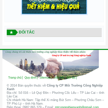
ĐỐI TÁC
Trang chủ
Quy định
Sitemap
Liên hệ
Đối tác
© 2014 Bản quyền thuộc về
Công ty CP Môi Trường Công Nghiệp
Xanh
Địa chỉ: Số 016 – Lê Quý Đôn – Phường Cốc Lếu – TP Lào Cai – tỉnh
Lào Cai.
Chi nhánh Hà Nam: Tập thể Xi măng Bút Sơn – Phường Châu Sơn –
TP Phủ Lý – tỉnh Hà Nam.
Điện thoại: 0982 865 379 – Email:
mtcongnghiepxanh@gmail.com