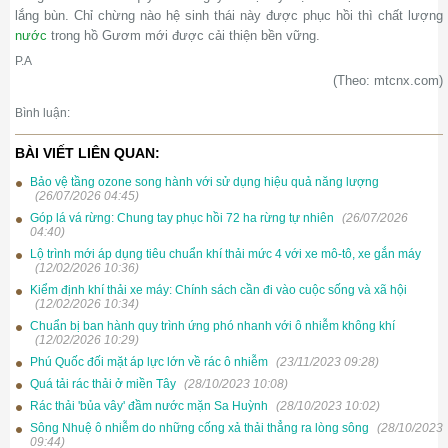
lắng bùn. Chỉ chừng nào hệ sinh thái này được phục hồi thì chất lượng
nước
trong hồ Gươm mới được cải thiện bền vững.
P.A
(Theo: mtcnx.com)
Bình luận:
BÀI VIẾT LIÊN QUAN:
Bảo vệ tầng ozone song hành với sử dụng hiệu quả năng lượng
(26/07/2026 04:45)
Góp lá vá rừng: Chung tay phục hồi 72 ha rừng tự nhiên
(26/07/2026
04:40)
Lộ trình mới áp dụng tiêu chuẩn khí thải mức 4 với xe mô-tô, xe gắn máy
(12/02/2026 10:36)
Kiểm định khí thải xe máy: Chính sách cần đi vào cuộc sống và xã hội
(12/02/2026 10:34)
Chuẩn bị ban hành quy trình ứng phó nhanh với ô nhiễm không khí
(12/02/2026 10:29)
Phú Quốc đối mặt áp lực lớn về rác ô nhiễm
(23/11/2023 09:28)
Quá tải rác thải ở miền Tây
(28/10/2023 10:08)
Rác thải 'bủa vây' đầm nước mặn Sa Huỳnh
(28/10/2023 10:02)
Sông Nhuệ ô nhiễm do những cống xả thải thẳng ra lòng sông
(28/10/2023
09:44)