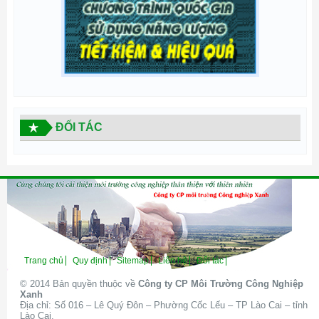
ĐỐI TÁC
Trang chủ
Quy định
Sitemap
Liên hệ
Đối tác
© 2014 Bản quyền thuộc về
Công ty CP Môi Trường Công Nghiệp
Xanh
Địa chỉ: Số 016 – Lê Quý Đôn – Phường Cốc Lếu – TP Lào Cai – tỉnh
Lào Cai.