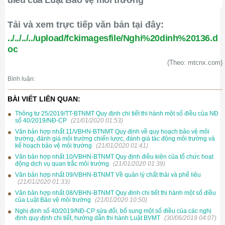
điều của Luật Bảo vệ môi trường
Tải và xem trực tiếp văn bản tại đây:
../../../../upload/fckimagesfile/Nghi%20dinh%20136.d
oc
(Theo: mtcnx.com)
Bình luận:
BÀI VIẾT LIÊN QUAN:
Thông tư 25/2019/TT-BTNMT Quy định chi tiết thi hành một số điều của NĐ
số 40/2019/NĐ-CP
(21/01/2020 01:53)
Văn bản hợp nhất 11/VBHN-BTNMT Quy định về quy hoạch bảo vệ môi
trường, đánh giá môi trường chiến lược, đánh giá tác động môi trường và
kế hoạch bảo vệ môi trường
(21/01/2020 01:41)
Văn bản hợp nhất 10/VBHN-BTNMT Quy định điều kiện của tổ chức hoạt
động dịch vụ quan trắc môi trường
(21/01/2020 01:39)
Văn bản hợp nhất 09/VBHN-BTNMT Về quản lý chất thải và phế liệu
(21/01/2020 01:33)
Văn bản hợp nhất 08/VBHN-BTNMT Quy đinh chi tiết thi hành một số điều
của Luật Bảo vệ môi trường
(21/01/2020 10:50)
Nghị định số 40/2019/NĐ-CP sửa đổi, bổ sung một số điều của các nghị
định quy định chi tiết, hướng dẫn thi hành Luật BVMT
(30/06/2019 04:07)