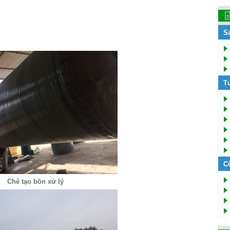
S
T
C
Chế tạo bồn xử lý