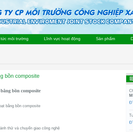
 tức môi trường
Lĩnh vực hoạt động
Sản phẩm
D
ng bồn composite
t bằng bồn composite
Ch
M
Đ
oạt bằng bồn composite
Tư
Đ
 hành thử và chuyển giao công nghệ