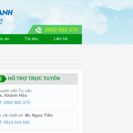
0982 865 379
ự án
Tài liệu
Liên hệ
HỖ TRỢ TRỰC TUYẾN
uyên viên Tư vấn:
s. Khánh Hòa
T: 0982 865 379
Mr. Ngọc Tiến
 vấn thiết kế:
T: 0914 343 645