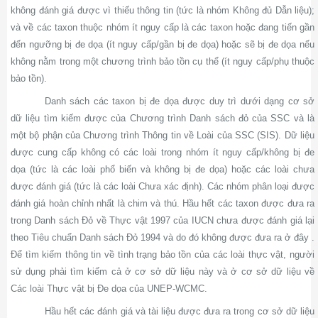
không đánh giá được vì thiếu thông tin (tức là nhóm Không đủ Dẫn liệu);
và về các taxon thuộc nhóm ít nguy cấp là các taxon hoặc đang tiến gần
đến ngưỡng bị đe dọa (ít nguy cấp/gần bị đe dọa) hoặc sẽ bị đe dọa nếu
không nằm trong một chương trình bảo tồn cụ thể (ít nguy cấp/phụ thuộc
bảo tồn).
Danh sách các taxon bị đe dọa được duy trì dưới dạng cơ sở
dữ liệu tìm kiếm được của Chương trình Danh sách đỏ của SSC và là
một bộ phận của Chương trình Thông tin về Loài của SSC (SIS). Dữ liệu
được cung cấp không có các loài trong nhóm ít nguy cấp/không bị đe
dọa (tức là các loài phổ biến và không bị đe dọa) hoặc các loài chưa
được đánh giá (tức là các loài Chưa xác định). Các nhóm phân loại được
đánh giá hoàn chỉnh nhất là chim và thú. Hầu hết các taxon được đưa ra
trong Danh sách Đỏ về Thực vật 1997 của IUCN chưa được đánh giá lại
theo Tiêu chuẩn Danh sách Đỏ 1994 và do đó không được đưa ra ở đây .
Để tìm kiếm thông tin về tình trạng bảo tồn của các loài thực vật, người
sử dụng phải tìm kiếm cả ở cơ sở dữ liệu này và ở cơ sở dữ liệu về
Các loài Thực vật bị Đe dọa của UNEP-WCMC.
Hầu hết các đánh giá và tài liệu được đưa ra trong cơ sở dữ liệu