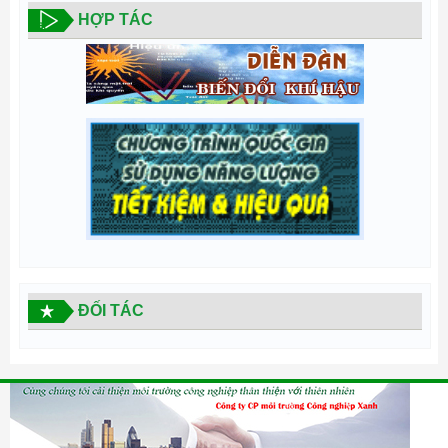
HỢP TÁC
ĐỐI TÁC