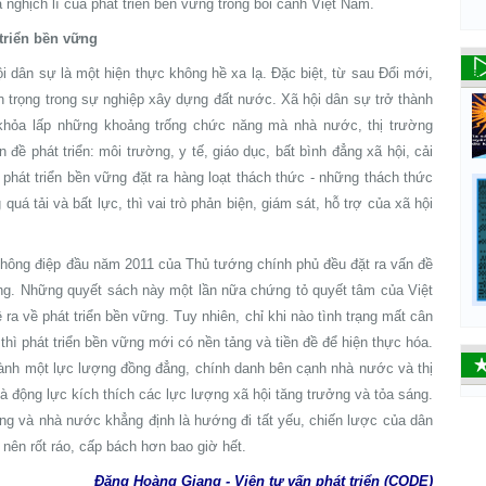
à nghịch lí của phát triển bền vững trong bối cảnh Việt Nam.
 triển bền vững
i dân sự là một hiện thực không hề xa lạ. Đặc biệt, từ sau Đổi mới,
n trọng trong sự nghiệp xây dựng đất nước. Xã hội dân sự trở thành
 khỏa lấp những khoảng trống chức năng mà nhà nước, thị trường
 đề phát triển: môi trường, y tế, giáo dục, bất bình đẳng xã hội, cải
phát triển bền vững đặt ra hàng loạt thách thức - những thách thức
uá tải và bất lực, thì vai trò phản biện, giám sát, hỗ trợ của xã hội
 thông điệp đầu năm 2011 của Thủ tướng chính phủ đều đặt ra vấn đề
vững. Những quyết sách này một lần nữa chứng tỏ quyết tâm của Việt
ra về phát triển bền vững. Tuy nhiên, chỉ khi nào tình trạng mất cân
hì phát triển bền vững mới có nền tảng và tiền đề để hiện thực hóa.
thành một lực lượng đồng đẳng, chính danh bên cạnh nhà nước và thị
là động lực kích thích các lực lượng xã hội tăng trưởng và tỏa sáng.
ng và nhà nước khẳng định là hướng đi tất yếu, chiến lược của dân
ở nên rốt ráo, cấp bách hơn bao giờ hết.
Đặng Hoàng Giang -
Viện tư vấn phát triển (CODE)