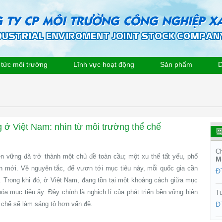
 tức môi trường
Lĩnh vực hoạt động
Sản phẩm
D
g ở Việt Nam: nhìn từ môi trường thể chế
Ch
 bền vững đã trở thành một chủ đề toàn cầu; một xu thế tất yếu, phổ
M
ên mới. Về nguyên tắc, để vươn tới mục tiêu này, mỗi quốc gia cần
Đ
n. Trong khi đó, ở Việt Nam, đang tồn tại một khoảng cách giữa mục
hóa mục tiêu ấy. Đây chính là nghịch lí của phát triển bền vững hiện
Tư
 chế sẽ làm sáng tỏ hơn vấn đề.
Đ