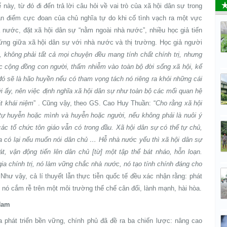
này, từ đó đi đến trả lời câu hỏi về vai trò của xã hội dân sự trong
uan điểm cực đoan của chủ nghĩa tự do khi cố tình vạch ra một vực
 nước, đặt xã hội dân sự “nằm ngoài nhà nước”, nhiều học giả tiến
hứng giữa xã hội dân sự với nhà nước và thị trường. Học giả người
, không phải tất cả mọi chuyện đều mang tính chất chính trị, nhưng
ác cộng đồng con người, thấm nhiễm vào toàn bộ đời sống xã hội, kể
ó sẽ là hão huyền nếu có tham vọng tách nó riêng ra khỏi những cái
ới ấy, nên việc định nghĩa xã hội dân sự như toàn bộ các mối quan hệ
ặt khái niệm
” . Cũng vậy, theo GS. Cao Huy Thuần: “
Cho rằng xã hội
 tự huyễn hoặc mình và huyễn hoặc người, nếu không phải là nuôi ý
ác tổ chức tôn giáo vẫn có trong đầu. Xã hội dân sự có thể tự chủ,
ua có lại nếu muốn nói dân chủ … Hễ nhà nước yếu thì xã hội dân sự
, vận động tiến lên dân chủ [từ] một tập thể bát nháo, hỗn loạn.
ia chính trị, nó làm vững chắc nhà nước, nó tạo tính chính đáng cho
. Như vậy, cả lí thuyết lẫn thực tiễn quốc tế đều xác nhận rằng: phát
i nó cắm rễ trên một môi trường thể chế cân đối, lành mạnh, hài hòa.
 Nam
 phát triển bền vững, chính phủ đã đề ra ba chiến lược: nâng cao