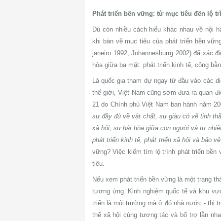
Phát triển bền vững: từ mục tiêu đến lộ tr
Dù còn nhiều cách hiểu khác nhau về nội h
khi bàn về mục tiêu của phát triển bền vững
janeiro 1992, Johannesburrg 2002) đã xác đị
hòa giữa ba mặt: phát triển kinh tế, công bằ
Là quốc gia tham dự ngay từ đầu vào các diễ
thế giới, Việt Nam cũng sớm đưa ra quan đi
21 do Chính phủ Việt Nam ban hành năm 200
sự đầy đủ về vật chất, sự giàu có về tinh t
xã hội, sự hài hòa giữa con người và tự nhiê
phát triển kinh tế, phát triển xã hội và bảo v
vững? Việc kiếm tìm lộ trình phát triển bề
tiêu.
Nếu xem phát triển bền vững là một trạng thái
tương ứng. Kinh nghiệm quốc tế và khu vực
triển là môi trường mà ở đó nhà nước - thị 
thể xã hội cùng tương tác và bổ trợ lẫn nha