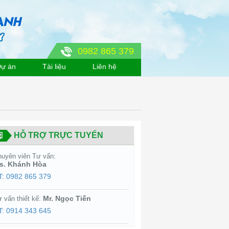
0982 865 379
ự án
Tài liệu
Liên hệ
HỖ TRỢ TRỰC TUYẾN
uyên viên Tư vấn:
s. Khánh Hòa
T: 0982 865 379
Mr. Ngọc Tiến
 vấn thiết kế:
T: 0914 343 645