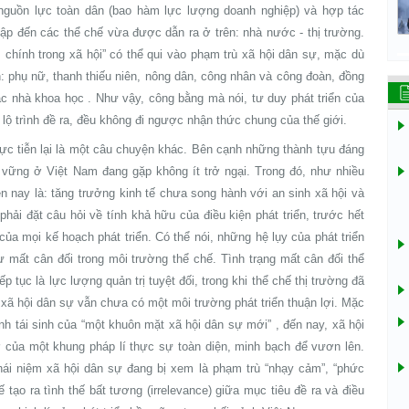
nguồn lực toàn dân (bao hàm lực lượng doanh nghiệp) và hợp tác
cập đến các thể chế vừa được dẫn ra ở trên: nhà nước - thị trường.
chính trong xã hội” có thể qui vào phạm trù xã hội dân sự, mặc dù
: phụ nữ, thanh thiếu niên, nông dân, công nhân và công đoàn, đồng
các nhà khoa học . Như vậy, công bằng mà nói, tư duy phát triển của
 lộ trình đề ra, đều không đi ngược nhận thức chung của thế giới.
thực tiễn lại là một câu chuyện khác. Bên cạnh những thành tựu đáng
ền vững ở Việt Nam đang gặp không ít trở ngại. Trong đó, như nhiều
n nay là: tăng trưởng kinh tế chưa song hành với an sinh xã hội và
hải đặt câu hỏi về tính khả hữu của điều kiện phát triển, trước hết
của mọi kế hoạch phát triển. Có thể nói, những hệ lụy của phát triển
ự mất cân đối trong môi trường thể chế. Tình trạng mất cân đối thể
p tục là lực lượng quản trị tuyệt đối, trong khi thể chế thị trường đã
 xã hội dân sự vẫn chưa có một môi trường phát triển thuận lợi. Mặc
h tái sinh của “một khuôn mặt xã hội dân sự mới” , đến nay, xã hội
của một khung pháp lí thực sự toàn diện, minh bạch để vươn lên.
ái niệm xã hội dân sự đang bị xem là phạm trù “nhạy cảm”, “phức
 tạo ra tình thế bất tương (irrelevance) giữa mục tiêu đề ra và điều