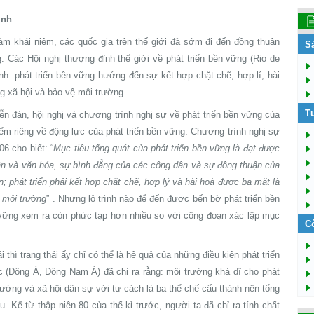
ình
àm khái niệm, các quốc gia trên thế giới đã sớm đi đến đồng thuận
S
. Các Hội nghị thượng đỉnh thế giới về phát triển bền vững (Rio de
nh: phát triển bền vững hướng đến sự kết hợp chặt chẽ, hợp lí, hài
ng xã hội và bảo vệ môi trường.
T
n đàn, hội nghị và chương trình nghị sự về phát triển bền vững của
ểm riêng về động lực của phát triển bền vững. Chương trình nghị sự
6 cho biết: “
Mục tiêu tổng quát của phát triển bền vững là đạt được
hần và văn hóa, sự bình đẳng của các công dân và sự đồng thuận của
n; phát triển phải kết hợp chặt chẽ, hợp lý và hài hoà được ba mặt là
ệ môi trường
” . Nhưng lộ trình nào để đến được bến bờ phát triển bền
n vững xem ra còn phức tạp hơn nhiều so với công đoạn xác lập mục
C
 thì trạng thái ấy chỉ có thể là hệ quả của những điều kiện phát triển
 (Đông Á, Đông Nam Á) đã chỉ ra rằng: môi trường khả dĩ cho phát
trường và xã hội dân sự với tư cách là ba thể chế cấu thành nên tổng
u. Kể từ thập niên 80 của thế kỉ trước, người ta đã chỉ ra tính chất