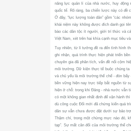
năng lực quản lí của nhà nước, huy động 
quốc tế. Rõ ràng, ba chiến lược này có đề 
Ở đây, “lực lượng toàn dân” gồm “các nhóm 
khái niệm này không được đích danh gọi tên
bào các dân tộc ít người, giới trí thức và 
Việt Nam, xét trên hai khía cạnh mục tiêu và
Tuy nhiên, từ lí tưởng đề ra đến tình hình 
ghi nhận, quá trình thực hiện phát triển b
chuyên gia đã phân tích, vấn đề nổi cộm hiệ
môi trường. Dữ kiện thực tế buộc chúng ta p
và chủ yếu là môi trường thể chế - đòn bẩy 
bền vững hiện nay trực tiếp bắt nguồn từ s
hiện ở chỗ: trong khi Đảng - nhà nước vẫn tiế
có một không gian nhất định để vận hành thì
dù công cuộc Đổi mới đã chứng kiến quá trìn
dân sự vẫn chưa được đặt dưới sự bảo trợ 
Thậm chí, trong một chừng mực nào đó, kh
tạp”. Sự mất cân đối của môi trường thể chế