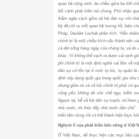
quan hệ cộng sinh, đa chiều giữa ba thể chế 
bối cảnh phát triển nói chung. Phủ nhận q
thẳm ngăn cách giữa xã hội dân sự với nhà
bộ đã chỉ ra mối quan hệ tương hỗ, biện c
Pháp, Danièle Lochak phân tích: “
Hẳn nhiên
chính trị là một chiều kích cấu thành nên c
cả đời sống hàng ngày của chúng ta, và do đ
khác. Vì không thể vạch ra được cái ranh gi
phi chính trị là một định nghĩa sai lầm về m
dân sự cứ tồn tại ở mức tự túc, tự quản là
định xây dựng quốc gia trong quốc gia như c
nhưng giữa nó và xã hội chính trị phải có q
cũng yếu, không đủ sức chế ngự, kiểm soát
Ngược lại, hễ xã hội dân sự mạnh, nó tham g
nhà nước, nó thúc đẩy nhà nước dân chủ
” 
triển bền vững chỉ có thể thành hiện thực kh
Nghịch lí của phát triển bền vững ở Việt
Ở Việt Nam, để thực hiện các mục tiêu của