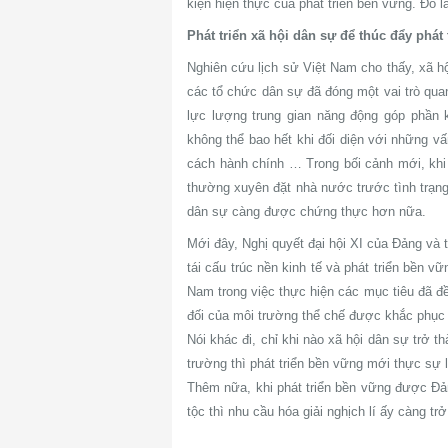
kiện hiện thực của phát triển bền vững. Đó l
Phát triển xã hội dân sự để thúc đẩy phát
Nghiên cứu lịch sử Việt Nam cho thấy, xã hộ
các tổ chức dân sự đã đóng một vai trò qua
lực lượng trung gian năng động góp phần
không thể bao hết khi đối diện với những vấn
cách hành chính … Trong bối cảnh mới, khi 
thường xuyên đặt nhà nước trước tình trạng q
dân sự càng được chứng thực hơn nữa.
Mới đây, Nghị quyết đại hội XI của Đảng và
tái cấu trúc nền kinh tế và phát triển bền 
Nam trong việc thực hiện các mục tiêu đã đề 
đối của môi trường thể chế được khắc phục t
Nói khác đi, chỉ khi nào xã hội dân sự trở 
trường thì phát triển bền vững mới thực sự 
Thêm nữa, khi phát triển bền vững được Đả
tộc thì nhu cầu hóa giải nghịch lí ấy càng tr