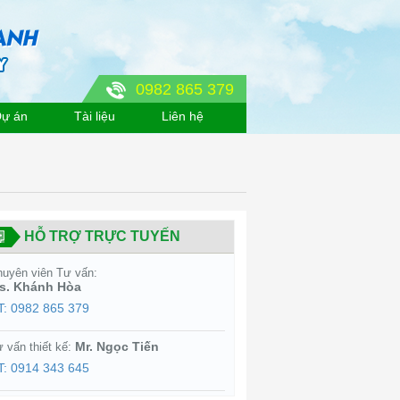
0982 865 379
ự án
Tài liệu
Liên hệ
HỖ TRỢ TRỰC TUYẾN
uyên viên Tư vấn:
s. Khánh Hòa
T: 0982 865 379
Mr. Ngọc Tiến
 vấn thiết kế:
T: 0914 343 645