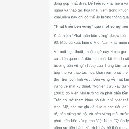
đóng góp nhất định. Để hiểu rõ khái niệm v
nghĩa và thao tác hoá khái niệm trong khuô
khái,niệm này chỉ có thể đo lường thông qu
“Phát triển bền vững” qua một số nghiên
Khái niệm “Phát triển bền vững” được biến
90. Mặc dù xuất hiện ở Việt Nam khá muộn 
Về mặt học thuật, thuật ngữ này được giới 
cứu liên quan mà đầu tiên phải kể đến là cô
trường bền vững” (1995) của Trung tâm tài
tiếp thu và thao tác hoá khái niệm phát tri
thời trên bốn lĩnh vực: Bền vững về mặt k
vững về mặt kỹ thuật. "Nghiên cứu xây dựng 
(2003) do Viện Môi trường và phát triển bền
Trên cơ sở tham khảo bộ tiêu chí phát tr
Anh, Mỹ, các tác giả đã đưa ra các tiêu chí
tế, bền vững xã hội và bền vững môi trườn
phát triển bền vững cho Việt Nam. "Quản l
cộng sự tiến hành đã trình bày hệ thống qua