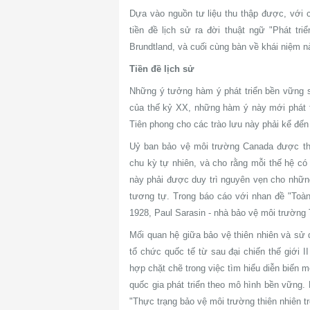
Dựa vào nguồn tư liệu thu thập được, với c
tiền đề lịch sử ra đời thuật ngữ "Phát tr
Brundtland, và cuối cùng bàn về khái niệm 
Tiền đề lịch sử
Những ý tưởng hàm ý phát triển bền vững s
của thế kỷ XX, những hàm ý này mới phát t
Tiên phong cho các trào lưu này phải kể đế
Uỷ ban bảo vệ môi trường Canada được th
chu kỳ tự nhiên, và cho rằng mỗi thế hệ có
này phải được duy trì nguyên vẹn cho nhữn
tương tự. Trong báo cáo với nhan đề "Toàn 
1928, Paul Sarasin - nhà bảo vệ môi trường 
Mối quan hệ giữa bảo vệ thiên nhiên và sử 
tổ chức quốc tế từ sau đại chiến thế giớ
hợp chặt chẽ trong việc tìm hiểu diễn biến 
quốc gia phát triển theo mô hình bền vững.
"Thực trạng bảo vệ môi trường thiên nhiên t