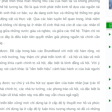
sự phát triển thoả mãn những nhu cầu của hiện tại và không phương
ế hệ tương lai. Đó là quá trình phát triển kinh tế dựa vào nguồn tài
nh sinh thái cơ bản, sự đa dạng sinh học và những hệ thống trợ giúp
 động vật và thực vật. Qua các bản tuyên bố quan trọng, khái niệm
ó không chỉ dừng lại ở nhân tố sình thái mà còn đi vào các nhân tố
ng giữa những nước giàu và nghèo, và giữa các thế hệ. Thậm chí nó
coi đây là điều kiện tiên quyết nhằm giải phóng nguồn tài chính cần
g ..
 được. Đề cập trong báo cáo Brundtlanđ với một nội hàm rộng, nó
à môi trường, hay thậm chí phát triển kinh tế - xã hội và bảo vệ môi
ng khía cạnh chính trị xã hội, đặc biệt là bình đẳng xã hội. Với ý
y nói cách khác là "tấm biển hiệu” cảnh báo hành vi của loài người
ây được sự chú ý và thu hút sự quan tâm của toàn nhân ]oại (các tổ
ái chính trị, các nhà tư tưởng, các phong trào xã hội, và đặc biệt là
h luận về khái niệm này mà đến nay vẫn chưa ngã ngũ).
triển bền vững' mới chỉ dừng lại ở cấp độ lý thuyết mơ hồ và phức
mới chỉ dừng lại ở cấp độ lý luận trừu tượng nhưng nó đã có những