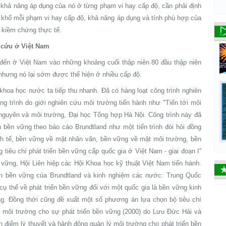
à khả năng áp dụng của nó ở từng phạm vi hay cấp độ, cần phải định
n khổ mỗi phạm vi hay cấp độ, khả năng áp dụng và tính phù hợp của
a kiềm chứng thực tế.
 cứu ở Việt Nam
 đến ở Việt Nam vào những khoảng cuối thập niên 80 đầu thập niên
nhưng nó lại sớm được thể hiện ở nhiều cấp độ.
khoa học nước ta tiếp thu nhanh. Đã có hàng loạt công trình nghiên
ng trình do giới nghiên cứu môi trường tiến hành như "Tiến tới môi
 nguyên và môi trường, Đại học Tổng hợp Hà Nội. Công trình này đã
ển bền vững theo báo cáo Brundtland như một tiến trình đòi hỏi đồng
inh tế, bền vững về mặt nhân văn, bền vững về mặt môi trường, bền
tiêu chí phát triển bền vững cấp quốc gia ở Việt Nam - giai đoạn I”
 vững, Hội Liên hiệp các Hội Khoa học kỹ thuật Việt Nam tiến hành.
iển bền vững của Brundtland và kinh nghiệm các nước: Trung Quốc
 cụ thể về phát triển bền vững đối với một quốc gia là bền vững kinh
g. Đồng thời cũng đề xuất một số phương án lựa chọn bộ tiêu chí
ý môi trường cho sự phát triển bền vững (2000) do Lưu Đức Hải và
n điểm lý thuyết và hành động quản lý môi trường cho phát triển bền