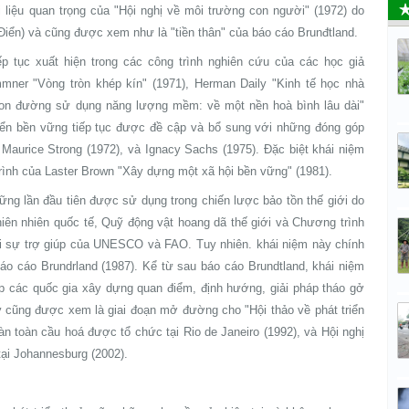
 liệu quan trọng của "Hội nghị về môi trường con người" (1972) do
Điển) và cũng được xem như là "tiền thân" của báo cáo Brunđtland.
p tục xuất hiện trong các công trình nghiên cứu của các học giả
mner "Vòng tròn khép kín" (1971), Herman Daily "Kinh tế học nhà
con đường sử dụng năng lượng mềm: về một nền hoà bình lâu dài"
riển bền vững tiếp tục được đề cập và bổ sung với những đóng góp
 Maurice Strong (1972), và Ignacy Sachs (1975). Đặc biệt khái niệm
rình của Laster Brown "Xây dựng một xã hội bền vững" (1981).
vững lần đầu tiên được sử dụng trong chiến lược bảo tồn thế giới do
thiên nhiên quốc tế, Quỹ động vật hoang dã thế giới và Chương trình
ới sự trợ giúp của UNESCO và FAO. Tuy nhiên. khái niệm này chính
 báo cáo Brundrland (1987). Kể từ sau báo cáo Brundtland, khái niệm
úp các quốc gia xây dựng quan điểm, định hướng, giải pháp tháo gở
ây cũng được xem là giai đoạn mở đường cho "Hội thảo về phát triển
n toàn cầu hoá được tổ chức tại Rio de Janeiro (1992), và Hội nghị
tại Johannesburg (2002).