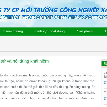
 tức môi trường
Lĩnh vực hoạt động
Sản phẩm
D
h sử và nội dung khái niệm
Ch
n tự do phát triển mạnh ở các quốc gia phương Tây, với chiến lược
M
ợc tái tạo, nhằm có được khoản lợi nhuận khổng lồ trong một thời
Đ
 tại các nước thuộc thế giới thứ III đã tiêu thụ nguồn năng lượng lớn
ự kiện tạo nên động thái mới trên thế giới đương đại: "Khủng hoảng
Tư
g khác biệt xã hội". Thực tế này đòi hỏi phải có một sự điều chỉnh
Đ