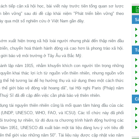
ách tiếp cận xã hội học, bài viết này trước tiên tổng quan sơ lược
iển bền vững" sau đó đề cập khái niệm "Phát triển bền vững" theo
S
này qua một số nghiên cứu ở Việt Nam gần đây.
ớm xuất hiện trong xã hội loài người nhưng phải đến thập niên đầu
riển, chuyển hoá thành hành động và cao hơn là phong trào xã hội.
T
n giới bảo vệ môi trường ở Tây Âu và Bắc Mỹ.
ành lập năm 1915, nhằm khuyến khích con người tôn trọng những
 quyền khai thác lợi ích từ nguồn vốn thiên nhiên, nhưng nguồn vốn
g thế hệ tương lai để họ hưởng thụ và sử dụng theo một cách thức
thế giới bảo vệ động vật hoang dã", tại Hội nghị Paris (Pháp) năm
Thuỷ Sĩ đã đề cập đến việc cần phải bảo vệ thiên nhiên.
C
dụng tài nguyên thiên nhiên cũng là mối quan tâm hàng đầu của các
i II (UNDP, UNESCO, WHO, FAO, và ICSU). Các tổ chức này đã phối
môi trường tự nhiên, từ đó đưa ra chương trình hành động hướng các
 Năm 1951, UNESCO đã xuất bản một tài liệu đáng lưu ý với tiêu đề
rên thế giới vào những năm 50". Tài liệu này được cập nhật vào năm