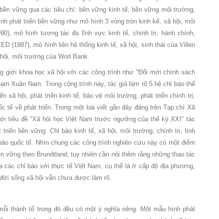
 bền vững qua các tiêu chí: bền vững kinh tế, bền vững môi trường,
h phát triển bền vững như mô hình 3 vòng tròn kinh kế, xã hội, môi
0), mô hình tương tác đa lĩnh vực kinh tế, chính trị, hành chính,
D (1987), mô hình liên hệ thống kinh tế, xã hội, sinh thái của Villen
 hội, môi trường của Worl Bank.
g giới khoa học xã hội với các công trình như "Đổi mới chính sách
hạm Xuân Nam. Trong công trình này, tác giả làm rõ 5 hệ chỉ báo thể
n xã hội, phát triển kinh tế, bảo vệ môi trường, phát triển chính trị,
uốc tế về phát triển. Trong một bài viết gần đây đăng trên Tạp chí Xã
với tiêu đề "Xã hội học Việt Nam trước ngưỡng của thế kỷ XXI" tác
triển bền vững: Chỉ báo kinh tế, xã hội, môi trường, chính trị, tinh
hỉ báo quốc tế. Nhìn chung các công trình nghiên cứu này có một điểm
bền vững theo Brundtland, tuy nhiên cần nói thêm rằng những thao tác
ủa các chỉ báo với thực tế Việt Nam, cụ thể là ở cấp độ địa phương,
 đời sống xã hội vẫn chưa được làm rõ.
 mỗi thành tố trong đó đều có một ý nghĩa riêng. Một mẫu hình phát