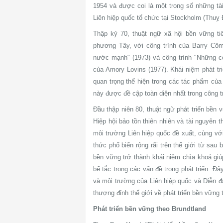
1954 và được coi là một trong số những tài
Liên hiệp quốc tổ chức tại Stockholm (Thuỵ 
Thập kỷ 70, thuật ngữ xã hội bền vững tiế
phương Tây, với công trình của Barry Côm
nước mạnh" (1973) và công trình "Những 
của Amory Lovins (1977). Khái niệm phát t
quan trọng thể hiện trong các tác phẩm của
này được đề cập toàn diện nhất trong công t
Đầu thập niên 80, thuật ngữ phát triển bền 
Hiệp hội bảo tồn thiên nhiên và tài nguyên 
môi trường Liên hiệp quốc đề xuất, cùng v
thức phổ biến rộng rãi trên thế giới từ sau
bền vững trở thành khái niệm chìa khoá gi
bế tắc trong các vấn đề trong phát triển. Đ
và môi trường của Liên hiệp quốc và Diễn đà
thượng đỉnh thế giới về phát triển bền vững 
Phát triển bền vững theo Brundtland