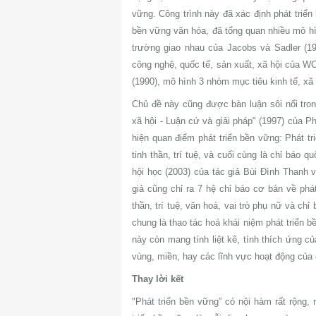
vững. Công trình này đã xác định phát triển
bền vững văn hóa, đã tổng quan nhiều mô hìn
trường giao nhau của Jacobs và Sadler (199
công nghệ, quốc tế, sản xuất, xã hội của WCE
(1990), mô hình 3 nhóm mục tiêu kinh tế, xã
Chủ đề này cũng được bàn luận sôi nổi tron
xã hội - Luận cứ và giải pháp" (1997) của P
hiện quan điểm phát triển bền vững: Phát triể
tinh thần, trí tuệ, và cuối cùng là chỉ báo q
hội học (2003) của tác giả Bùi Đình Thanh 
giả cũng chỉ ra 7 hệ chỉ báo cơ bản về phát 
thần, trí tuệ, văn hoá, vai trò phụ nữ và c
chung là thao tác hoá khái niệm phát triển 
này còn mang tính liệt kê, tính thích ứng c
vùng, miền, hay các lĩnh vực hoạt động của
Thay lời kết
"Phát triển bền vững” có nội hàm rất rộng,