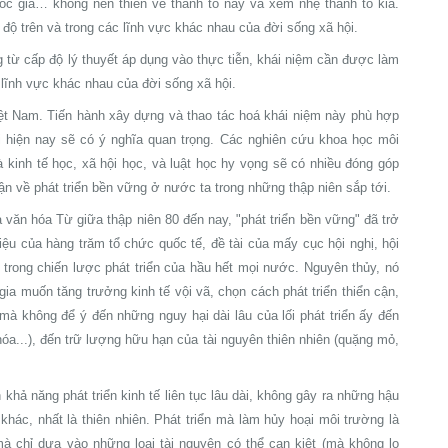
uốc gia… không nên thiên về thành tố này và xem nhẹ thành tố kia.
độ trên và trong các lĩnh vực khác nhau của đời sống xã hội.
 từ cấp độ lý thuyết áp dụng vào thực tiễn, khái niệm cần được làm
 lĩnh vực khác nhau của đời sống xã hội.
iệt Nam. Tiến hành xây dựng và thao tác hoá khái niệm này phù hợp
ới hiện nay sẽ có ý nghĩa quan trọng. Các nghiên cứu khoa học môi
là kinh tế học, xã hội học, và luật học hy vọng sẽ có nhiều đóng góp
ận về phát triển bền vững ở nước ta trong những thập niên sắp tới.
à văn hóa Từ giữa thập niên 80 đến nay, "phát triển bền vững" đã trở
ệu của hàng trăm tổ chức quốc tế, đề tài của mấy cục hội nghị, hội
 trong chiến lược phát triển của hầu hết mọi nước. Nguyên thủy, nó
ia muốn tăng trưởng kinh tế vội vã, chọn cách phát triển thiển cận,
mà không để ý đến những nguy hại dài lâu của lối phát triển ấy đến
hóa...), đến trữ lượng hữu hạn của tài nguyên thiên nhiên (quặng mỏ,
khả năng phát triển kinh tế liên tục lâu dài, không gây ra những hậu
khác, nhất là thiên nhiên. Phát triển mà làm hủy hoại môi trường là
mà chỉ dựa vào những loại tài nguyên có thể cạn kiệt (mà không lo