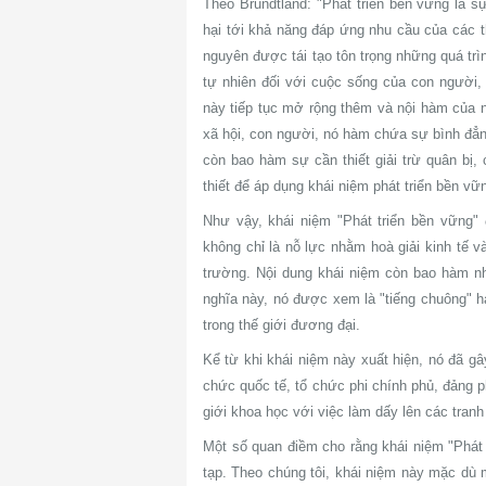
Theo Brundtland: "Phát triển bền vững là 
hại tới khả năng đáp ứng nhu cầu của các th
nguyên được tái tạo tôn trọng những quá trì
tự nhiên đối với cuộc sống của con người,
này tiếp tục mở rộng thêm và nội hàm của n
xã hội, con người, nó hàm chứa sự bình đẳ
còn bao hàm sự cần thiết giải trừ quân bị, 
thiết để áp dụng khái niệm phát triển bền vữn
Như vậy, khái niệm "Phát triển bền vững"
không chỉ là nỗ lực nhằm hoà giải kinh tế v
trường. Nội dung khái niệm còn bao hàm nhữ
nghĩa này, nó được xem là "tiếng chuông" ha
trong thế giới đương đại.
Kể từ khi khái niệm này xuất hiện, nó đã g
chức quốc tế, tổ chức phi chính phủ, đảng ph
giới khoa học với việc làm dấy lên các tran
Một số quan điềm cho rằng khái niệm "Phát 
tạp. Theo chúng tôi, khái niệm này mặc dù 