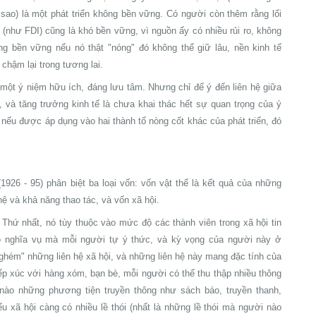
 sao) là một phát triển không bền vững. Có người còn thêm rằng lối
c (như FDI) cũng là khó bền vững, vì nguồn ấy có nhiều rủi ro, không
ông bền vững nếu nó thật "nóng" đó không thể giữ lâu, nền kinh tế
chậm lại trong tương lai.
à một ý niệm hữu ích, đáng lưu tâm. Nhưng chỉ để ý đến liên hệ giữa
n, và tăng trưởng kinh tế là chưa khai thác hết sự quan trọng của ý
nếu được áp dụng vào hai thành tố nòng cốt khác của phát triển, đó
26 - 95) phân biệt ba loại vốn: vốn vật thể là kết quả của những
hệ và khả năng thao tác, và vốn xã hội.
 Thứ nhất, nó tùy thuộc vào mức độ các thành viên trong xã hội tin
ào nghĩa vụ mà mỗi người tự ý thức, và kỳ vọng của người này ở
i ghém" những liên hệ xã hội, và những liên hệ này mang đặc tính của
tiếp xúc với hàng xóm, bạn bè, mỗi người có thể thu thập nhiều thông
 nào những phương tiện truyền thông như sách báo, truyền thanh,
u xã hội càng có nhiều lề thói (nhất là những lề thói mà người nào