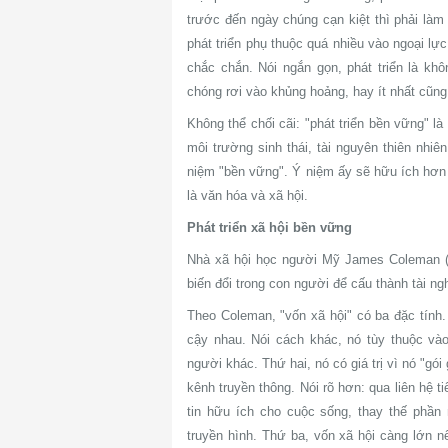
trước đến ngày chúng cạn kiệt thì phải làm
phát triển phụ thuộc quá nhiều vào ngoại lự
chắc chắn. Nói ngắn gọn, phát triển là kh
chóng rơi vào khủng hoảng, hay ít nhất cũng 
Không thể chối cãi: "phát triển bền vững" l
môi trường sinh thái, tài nguyên thiên nhiê
niệm "bền vững". Ý niệm ấy sẽ hữu ích hơn 
là văn hóa và xã hội.
Phát triển xã hội bền vững
Nhà xã hội học người Mỹ James Coleman (19
biến đổi trong con người để cấu thành tài ng
Theo Coleman, "vốn xã hội" có ba đặc tính.
cậy nhau. Nói cách khác, nó tùy thuộc v
người khác. Thứ hai, nó có giá trị vì nó "gó
kênh truyền thông. Nói rõ hơn: qua liên hệ 
tin hữu ích cho cuộc sống, thay thế phần
truyền hình. Thứ ba, vốn xã hội càng lớn nế