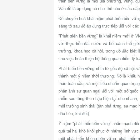
triển bền vững là mỗi địa phương, vùng, q
Vấn đề là áp dụng nó như thế nào ở các cấp 
Để chuyển hoá khái niệm phát triển bền vững
sáng tỏ sau đó áp đụng trực tiếp đối với các
"Phát triển bền vững” là khái niệm mới ở V
với thực tiễn đất nước và bối cảnh thế gi
trường, khoa học xã hội, trong đó đặc biệt 
cho việc hoàn thiện hệ thống quan điểm lý lu
Phát triển bền vững nhìn từ góc độ xã hội v
thành một ý niệm thời thượng. Nó là khẩu hi
thảo toàn cầu, và một tiêu chuẩn quan trọng
phản ánh sự quan ngại đối với một số quốc g
miễn sao tăng thu nhập hiện tại cho nhanh, 
môi trường sinh thái (tàn phá rừng, sa mạc 
dầu hỏa, khí đốt).
Ý niệm "phát triển bền vững" nhấn mạnh đến 
quả tai hại khó khôi phục ở những lĩnh vực 
một phát triển không bền vững, phát triển 