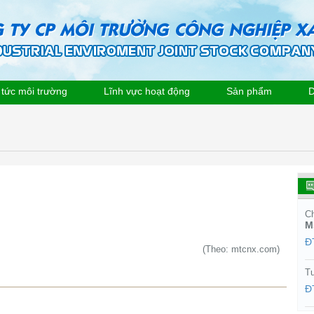
 tức môi trường
Lĩnh vực hoạt động
Sản phẩm
D
Ch
M
Đ
(Theo: mtcnx.com)
Tư
Đ