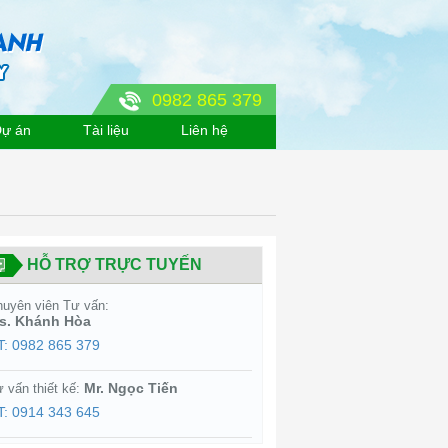
0982 865 379
ự án
Tài liệu
Liên hệ
HỖ TRỢ TRỰC TUYẾN
uyên viên Tư vấn:
s. Khánh Hòa
T: 0982 865 379
Mr. Ngọc Tiến
 vấn thiết kế:
T: 0914 343 645