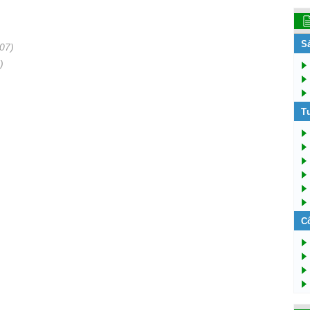
S
07)
)
T
C