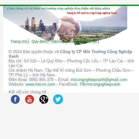
Trang chủ
Quy định
Sitemap
Liên hệ
Đối tác
© 2014 Bản quyền thuộc về
Công ty CP Môi Trường Công Nghiệp
Xanh
Địa chỉ: Số 016 – Lê Quý Đôn – Phường Cốc Lếu – TP Lào Cai – tỉnh
Lào Cai.
Chi nhánh Hà Nam: Tập thể Xi măng Bút Sơn – Phường Châu Sơn –
TP Phủ Lý – tỉnh Hà Nam.
Điện thoại: 0982 865 379 – Email:
mtcongnghiepxanh@gmail.com
Website:
www.mtcnx.com
- FaceBook:
FB/mtcongnghiepxanh
Kết nối với chúng tôi