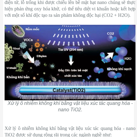
điện tử, lỗ trống khi được chiếu lên bề mặt hạt nano chúng sẽ thực
hiện phản ứng oxy hóa khử, có thể tiêu diệt vi khuẩn hoặc kết hợp
với một số khí độc tạo ra sản phảm không độc hại (CO2 + H2O).
Xử lý ô nhiễm không khí bằng vật liệu xúc tác quang hóa -
nano TiO2.
Xử lý ô nhiễm không khí bằng vật liệu xúc tác quang hóa - nano
TiO2 được sử dụng rộng rãi trong các ngành nghề như: