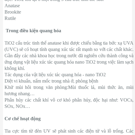
Anatase
Brookite
Rutile
Trong điều kiện quang hóa
TiO2 cấu trúc tinh thể anatase khi được chiếu bằng tia bức xạ UVA
(UVC) sẽ có hoạt tính quang xúc tác rất mạnh so với các chất khác.
Gần đây các nhà khoa học trong nước đã nghiên cứu thành công và
ứng dụng vật liệu xúc tác quang hóa nano TiO2 trong việc làm sạch
không khí.
Tác dụng của vật liệu xúc tác quang hóa - nano TiO2
Diệt vi khuẩn, nấm mốc trong nhà ở, phòng bệnh
Khử mùi hôi trong văn phòng:Mùi thuốc lá, mùi thức ăn, mùi
hương nhang…
Phân hủy các chất khí vô cơ khó phân hủy, độc hại như: VOCs,
SOx, NOx…
Cơ chế hoạt động
Tia cực tím từ đèn UV sẽ phát sinh các điện tử và lỗ trống. Các